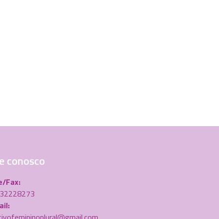
e conosco
e/Fax:
) 32228273
il:
tivofemininoplural@gmail.com