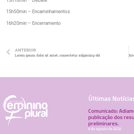
15h10min – Debate
15h50min – Encaminhamentos
16h20min – Encerramento
ANTERIOR
Lorem ipsum dolor sit amet, consectetur adipiscing elit
Últimas Notícia
Comunicado: Adiam
publicação dos res
preliminares.
6 de agosto de 2026