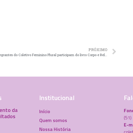
PRÓXIMO
Integrantes do Coletivo Feminino Plural participam do livro Corpo e Relação de Gênero na Contemporaneidade
s
Institucional
Fal
ento da
Fon
Início
ultados
(51
Quem somos
E-ma
Nossa História
cole