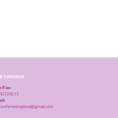
e conosco
e/Fax:
) 32228273
il:
tivofemininoplural@gmail.com