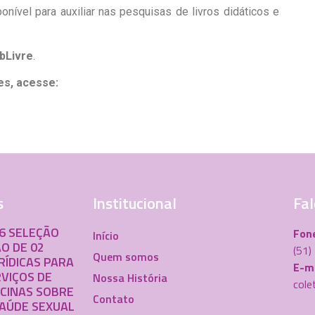
onível para auxiliar nas pesquisas de livros didáticos e
ibLivre
.
es, acesse:
s
Institucional
Fal
26 SELEÇÃO
Fon
Início
O DE 02
(51
Quem somos
RÍDICAS PARA
E-ma
VIÇOS DE
Nossa História
cole
ICINAS SOBRE
Contato
SAÚDE SEXUAL