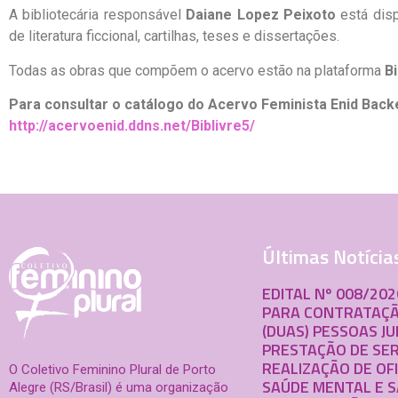
A bibliotecária responsável
Daiane Lopez Peixoto
está disp
de literatura ficcional, cartilhas, teses e dissertações.
Todas as obras que compõem o acervo estão na plataforma
B
Para consultar o catálogo do Acervo Feminista Enid Back
http://acervoenid.ddns.net/Biblivre5/
Últimas Notícia
EDITAL Nº 008/20
PARA CONTRATAÇÃ
(DUAS) PESSOAS JU
PRESTAÇÃO DE SER
REALIZAÇÃO DE OF
O Coletivo Feminino Plural de Porto
SAÚDE MENTAL E 
Alegre (RS/Brasil) é uma organização