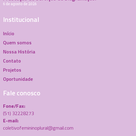
6 de agosto de 2026
Institucional
Início
Quem somos
Nossa História
Contato
Projetos
Oportunidade
Fale conosco
Fone/Fax:
(51) 32228273
E-mail:
coletivofemininoplural@gmail.com