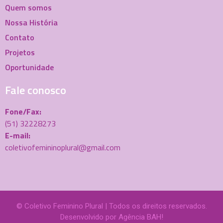
Quem somos
Nossa História
Contato
Projetos
Oportunidade
Fale conosco
Fone/Fax:
(51) 32228273
E-mail:
coletivofemininoplural@gmail.com
© Coletivo Feminino Plural | Todos os direitos reservados.
Desenvolvido por
Agência BAH!