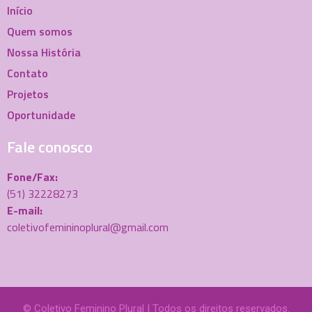
Início
Quem somos
Nossa História
Contato
Projetos
Oportunidade
Fale conosco
Fone/Fax:
(51) 32228273
E-mail:
coletivofemininoplural@gmail.com
© Coletivo Feminino Plural | Todos os direitos reservados.