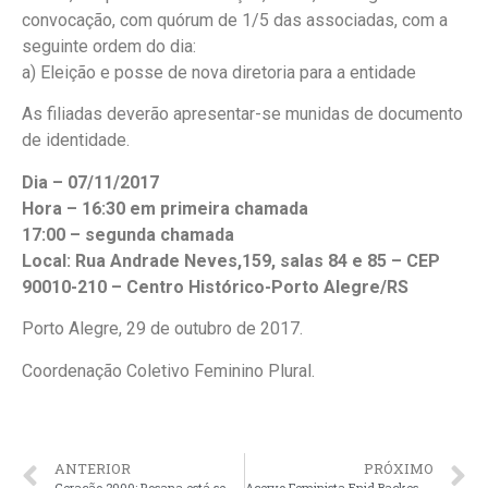
convocação, com quórum de 1/5 das associadas, com a
seguinte ordem do dia:
a) Eleição e posse de nova diretoria para a entidade
As filiadas deverão apresentar-se munidas de documento
de identidade.
Dia – 07/11/2017
Hora – 16:30 em primeira chamada
17:00 – segunda chamada
Local: Rua Andrade Neves,159, salas 84 e 85 – CEP
90010-210 – Centro Histórico-Porto Alegre/RS
Porto Alegre, 29 de outubro de 2017.
Coordenação Coletivo Feminino Plural.
ANTERIOR
PRÓXIMO
Geração 2000: Rosana está se preparando para ser médica
Acervo Feminista Enid Backes fica mais completo com as doações de nossas companheiras