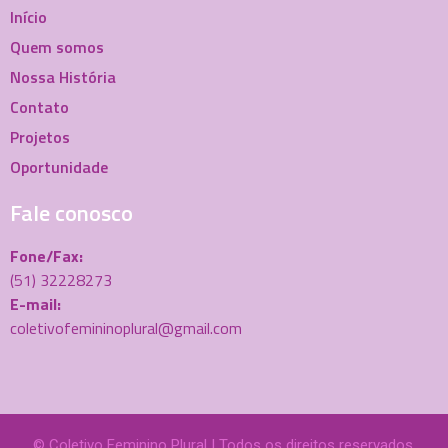
Início
Quem somos
Nossa História
Contato
Projetos
Oportunidade
Fale conosco
Fone/Fax:
(51) 32228273
E-mail:
coletivofemininoplural@gmail.com
© Coletivo Feminino Plural | Todos os direitos reservados.