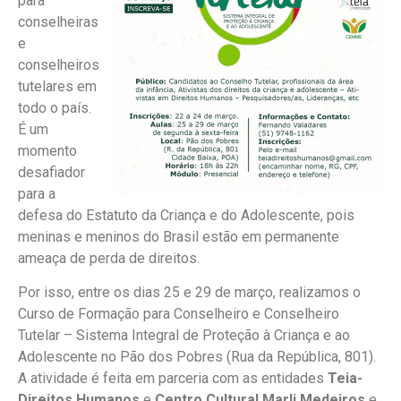
para
conselheiras
e
conselheiros
tutelares em
todo o país.
É um
momento
desafiador
para a
defesa do Estatuto da Criança e do Adolescente, pois
meninas e meninos do Brasil estão em permanente
ameaça de perda de direitos.
Por isso, entre os dias 25 e 29 de março, realizamos o
Curso de Formação para Conselheiro e Conselheiro
Tutelar – Sistema Integral de Proteção à Criança e ao
Adolescente no Pão dos Pobres (Rua da República, 801).
A atividade é feita em parceria com as entidades
Teia-
Direitos Humanos
e
Centro Cultural Marli Medeiros
e