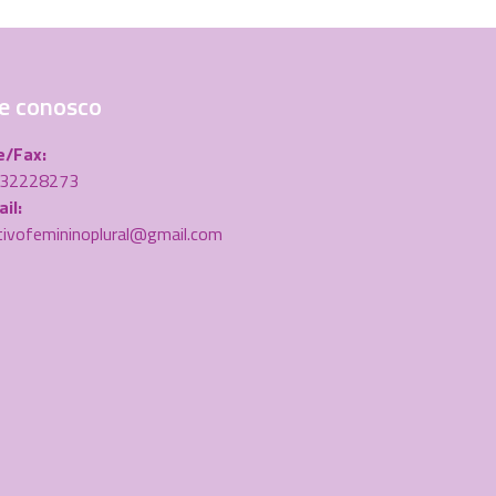
e conosco
e/Fax:
) 32228273
il:
tivofemininoplural@gmail.com