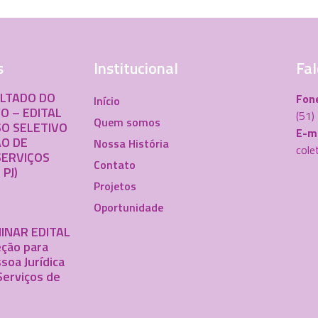
s
Institucional
Fal
ULTADO DO
Fon
Início
O – EDITAL
(51
Quem somos
O SELETIVO
E-ma
O DE
Nossa História
cole
SERVIÇOS
Contato
 PJ)
Projetos
Oportunidade
INAR EDITAL
ção para
soa Jurídica
Serviços de