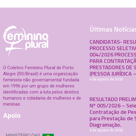
Últimas Notícia
CANDIDATAS- RES
PROCESSO SELETIV
004/2026 PROCESS
PARA CONTRATAÇÃ
PRESTADORES DE 
O Coletivo Feminino Plural de Porto
(PESSOA JURÍDICA –
Alegre (RS/Brasil) é uma organização
6 de agosto de 2026
feminista não governamental fundada
em 1996 por um grupo de mulheres
identificadas com a luta pelos direitos
RESULTADO PRELIM
humanos e cidadania de mulheres e de
meninas.
Nº 005/2026 – Sele
Contratação de Pes
Apoio
para Prestação de 
Diagramação.
6 de agosto de 2026