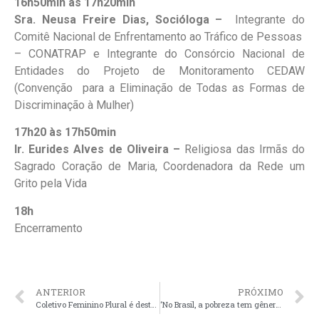
16h50min às 17h20min
Sra. Neusa Freire Dias, Socióloga –
Integrante do
Comitê Nacional de Enfrentamento ao Tráfico de Pessoas
– CONATRAP e Integrante do Consórcio Nacional de
Entidades do Projeto de Monitoramento CEDAW
(Convenção para a Eliminação de Todas as Formas de
Discriminação à Mulher)
17h20 às
17h50min
Ir. Eurides Alves de Oliveira –
Religiosa das Irmãs do
Sagrado Coração de Maria, Coordenadora da Rede um
Grito pela Vida
18h
Encerramento
ANTERIOR
PRÓXIMO
Coletivo Feminino Plural é destaque no Jornal do Comércio de Porto Alegre
‘No Brasil, a pobreza tem gênero, cor e classe’