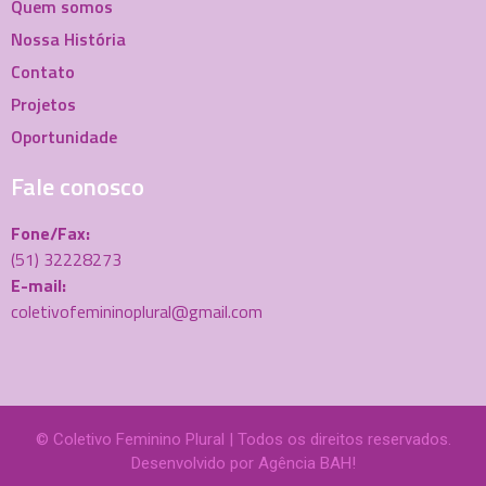
Quem somos
Nossa História
Contato
Projetos
Oportunidade
Fale conosco
Fone/Fax:
(51) 32228273
E-mail:
coletivofemininoplural@gmail.com
© Coletivo Feminino Plural | Todos os direitos reservados.
Desenvolvido por
Agência BAH!