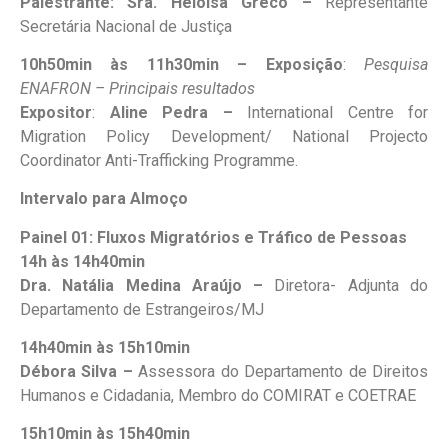
Palestrante: Sra. Heloisa Greco –
Representante
Secretária Nacional de Justiça
10h50min à
s
11h30min – Exposição
:
Pesquisa
ENAFRON – Principais resultados
Expositor
:
Aline Pedra –
International Centre for
Migration Policy Development/ National Projecto
Coordinator Anti-Trafficking Programme.
Intervalo para Almoço
Painel 01: Fluxos Migratórios e Tráfico de Pessoas
14h à
s 1
4h40min
Dra. Natália Medina Araújo –
Diretora- Adjunta do
Departamento de Estrangeiros/MJ
14h40min às
15h10min
Débora Silva –
Assessora do Departamento de Direitos
Humanos e Cidadania, Membro do COMIRAT e COETRAE
15h10min à
s
15h40min