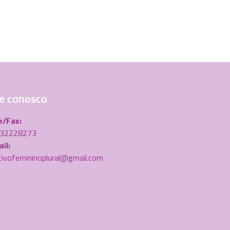
e conosco
e/Fax:
) 32228273
il:
tivofemininoplural@gmail.com