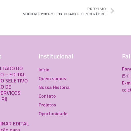
PRÓXIMO
MULHERES POR UM ESTADO LAICO E DEMOCRÁTICO.
s
Institucional
Fal
ULTADO DO
Fon
Início
O – EDITAL
(51
Quem somos
O SELETIVO
E-ma
O DE
Nossa História
cole
SERVIÇOS
Contato
 PJ)
Projetos
Oportunidade
INAR EDITAL
ção para