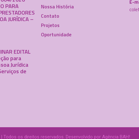
E-ma
VO PARA
Nossa História
cole
PRESTADORES
Contato
OA JURÍDICA –
Projetos
Oportunidade
INAR EDITAL
ção para
soa Jurídica
Serviços de
 | Todos os direitos reservados. Desenvolvido por
Agência BAH!