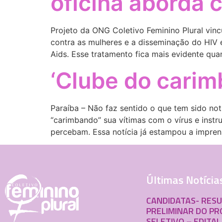
oficina aborda
Projeto da ONG Coletivo Feminino Plural vin
contra as mulheres e a disseminação do HIV 
Aids. Esse tratamento fica mais evidente qu
‘Clube do carimb
Paraíba – Não faz sentido o que tem sido not
“carimbando” sua vítimas com o vírus e inst
percebam. Essa notícia já estampou a imprens
Últimas Notícia
CANDIDATAS- RES
PRELIMINAR DO P
SELETIVO – EDITAL