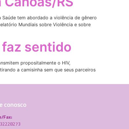
m Canoas/RS
a Saúde tem abordado a violência de gênero
latório Mundiais sobre Violência e sobre
 faz sentido
ransmitem propositalmente o HIV,
tirando a camisinha sem que seus parceiros
e conosco
e/Fax:
) 32228273