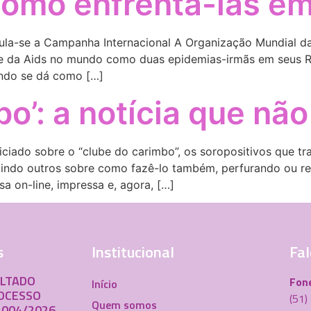
 como enfrentá-las e
cula-se a Campanha Internacional A Organização Mundial d
e da Aids no mundo como duas epidemias-irmãs em seus Re
ando se dá como […]
o’: a notícia que não
iciado sobre o “clube do carimbo”, os soropositivos que t
ruindo outros sobre como fazê-lo também, perfurando ou re
a on-line, impressa e, agora, […]
s
Institucional
Fal
ULTADO
Fon
Início
ROCESSO
(51
Quem somos
 004/2026