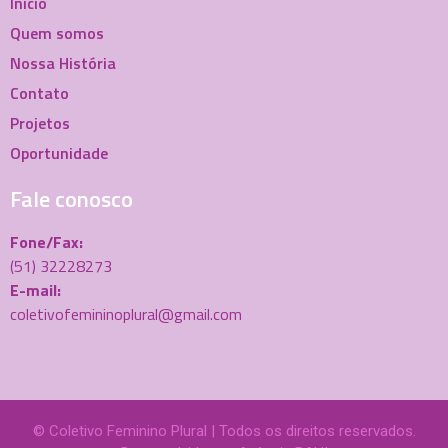
Início
Quem somos
Nossa História
Contato
Projetos
Oportunidade
Fale conosco
Fone/Fax:
(51) 32228273
E-mail:
coletivofemininoplural@gmail.com
© Coletivo Feminino Plural | Todos os direitos reservados.