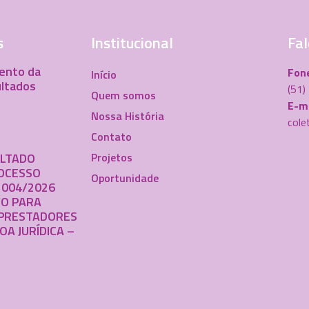
s
Institucional
Fal
ento da
Fon
Início
ultados
(51
Quem somos
E-ma
Nossa História
cole
Contato
ULTADO
Projetos
ROCESSO
Oportunidade
 004/2026
VO PARA
PRESTADORES
OA JURÍDICA –