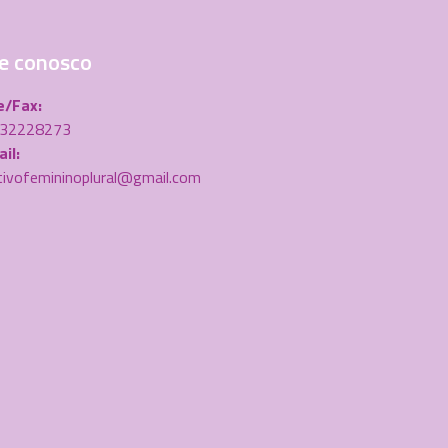
e conosco
e/Fax:
) 32228273
il:
tivofemininoplural@gmail.com