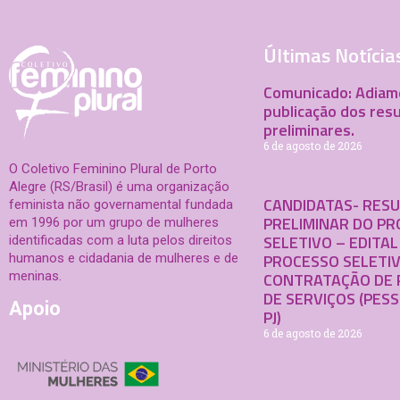
Últimas Notícia
Comunicado: Adiam
publicação dos res
preliminares.
6 de agosto de 2026
O Coletivo Feminino Plural de Porto
Alegre (RS/Brasil) é uma organização
CANDIDATAS- RES
feminista não governamental fundada
PRELIMINAR DO P
em 1996 por um grupo de mulheres
SELETIVO – EDITAL
identificadas com a luta pelos direitos
PROCESSO SELETI
humanos e cidadania de mulheres e de
meninas.
CONTRATAÇÃO DE 
DE SERVIÇOS (PESS
Apoio
PJ)
6 de agosto de 2026