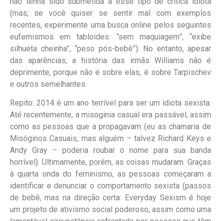
não tenha sido submetida a esse tipo de crítica idiota
(mas, se você quiser se sentir mal com exemplos
recentes, experimente uma busca online pelos seguintes
eufemismos em tabloides: “sem maquiagem”, “exibe
silhueta cheinha”, “peso pós-bebê”). No entanto, apesar
das aparências, a história das irmãs Williams não é
deprimente, porque não é sobre elas, é sobre Tarpischev
e outros semelhantes.
Repito: 2014 é um ano terrível para ser um idiota sexista.
Até recentemente, a misoginia casual era passável, assim
como as pessoas que a propagavam (eu as chamaria de
Misóginos Casuais, mas alguém – talvez Richard Keys e
Andy Gray – poderia roubar o nome para sua banda
horrível). Ultimamente, porém, as coisas mudaram. Graças
à quarta onda do feminismo, as pessoas começaram a
identificar e denunciar o comportamento sexista (passos
de bebê, mas na direção certa: Everyday Sexism é hoje
um projeto de ativismo social poderoso, assim como uma