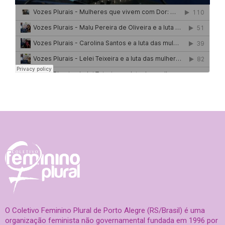
O Coletivo Feminino Plural de Porto Alegre (RS/Brasil) é uma
organização feminista não governamental fundada em 1996 por