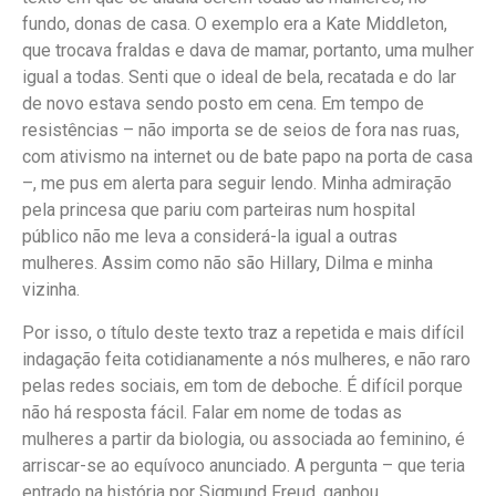
fundo, donas de casa. O exemplo era a Kate Middleton,
que trocava fraldas e dava de mamar, portanto, uma mulher
igual a todas. Senti que o ideal de bela, recatada e do lar
de novo estava sendo posto em cena. Em tempo de
resistências – não importa se de seios de fora nas ruas,
com ativismo na internet ou de bate papo na porta de casa
–, me pus em alerta para seguir lendo. Minha admiração
pela princesa que pariu com parteiras num hospital
público não me leva a considerá-la igual a outras
mulheres. Assim como não são Hillary, Dilma e minha
vizinha.
Por isso, o título deste texto traz a repetida e mais difícil
indagação feita cotidianamente a nós mulheres, e não raro
pelas redes sociais, em tom de deboche. É difícil porque
não há resposta fácil. Falar em nome de todas as
mulheres a partir da biologia, ou associada ao feminino, é
arriscar-se ao equívoco anunciado. A pergunta – que teria
entrado na história por Sigmund Freud, ganhou