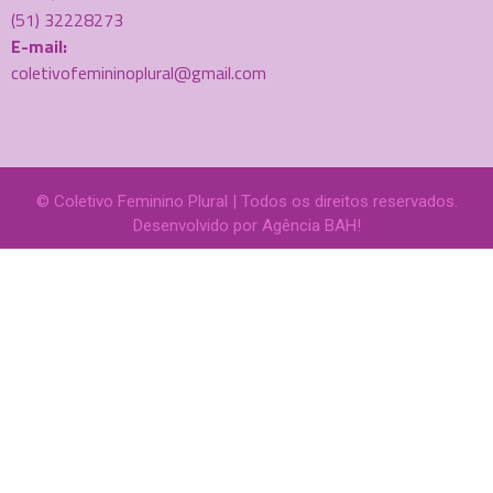
(51) 32228273
E-mail:
coletivofemininoplural@gmail.com
© Coletivo Feminino Plural | Todos os direitos reservados.
Desenvolvido por
Agência BAH!