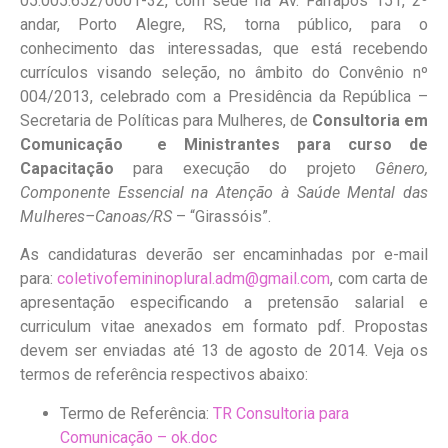
05.005.652/0001-32, com sede na Av. Farrapos 151, 2º
andar, Porto Alegre, RS, torna público, para o
conhecimento das interessadas, que está recebendo
currículos visando seleção, no âmbito do Convênio nº
004/2013, celebrado com a Presidência da República –
Secretaria de Políticas para Mulheres, de
Consultoria
em
Comunicação e Ministrantes para curso de
Capacitação
para execução do projeto
Gênero,
Componente Essencial na Atenção à Saúde Mental das
Mulheres–Canoas/RS
– “Girassóis”.
As candidaturas deverão ser encaminhadas por e-mail
para:
coletivofemininoplural.adm@gmail.com
, com carta de
apresentação especificando a pretensão salarial e
curriculum vitae anexados em formato pdf. Propostas
devem ser enviadas até 13 de agosto de 2014. Veja os
termos de referência respectivos abaixo:
Termo de Referência:
TR Consultoria para
Comunicação – ok.doc