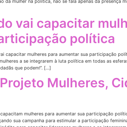
ão da mulher na política, não se fala apenas da presença 
o vai capacitar mul
rticipação política
apacitar mulheres para aumentar sua participação polít
 mulheres a se integrarem à luta política em todas as esfer
cidadãs que podem!”. […]
Projeto Mulheres, C
acitam mulheres para aumentar sua participação políti
ançando sua campanha para estimular a participação feminin