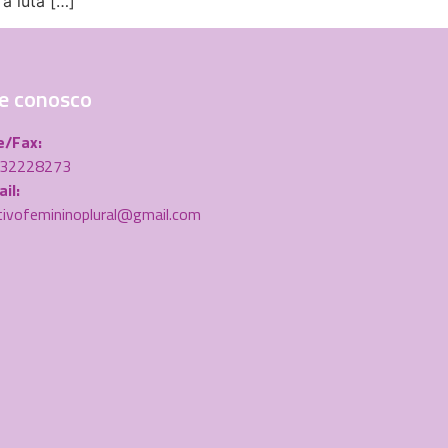
à luta […]
e conosco
e/Fax:
) 32228273
il:
tivofemininoplural@gmail.com