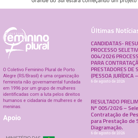
Grande do Sul estará começando um projeto in
Últimas Notícia
CANDIDATAS- RES
PROCESSO SELETIV
004/2026 PROCESS
PARA CONTRATAÇÃ
PRESTADORES DE 
O Coletivo Feminino Plural de Porto
(PESSOA JURÍDICA –
Alegre (RS/Brasil) é uma organização
6 de agosto de 2026
feminista não governamental fundada
em 1996 por um grupo de mulheres
identificadas com a luta pelos direitos
RESULTADO PRELIM
humanos e cidadania de mulheres e de
meninas.
Nº 005/2026 – Sele
Contratação de Pes
Apoio
para Prestação de 
Diagramação.
6 de agosto de 2026