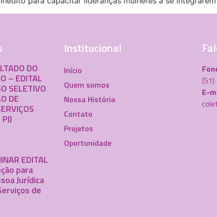
édito para capacitar lideranças mulheres a se integrarem 
s
Institucional
Fal
ULTADO DO
Fon
Início
O – EDITAL
(51
Quem somos
O SELETIVO
E-ma
O DE
Nossa História
cole
SERVIÇOS
Contato
 PJ)
Projetos
Oportunidade
INAR EDITAL
ção para
soa Jurídica
Serviços de