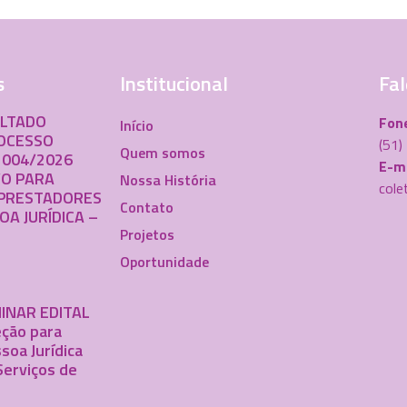
s
Institucional
Fal
ULTADO
Fon
Início
ROCESSO
(51
Quem somos
 004/2026
E-ma
VO PARA
Nossa História
cole
PRESTADORES
Contato
OA JURÍDICA –
Projetos
Oportunidade
INAR EDITAL
ção para
soa Jurídica
Serviços de