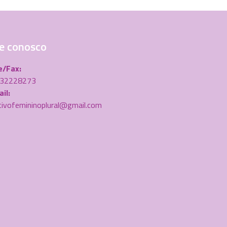
e conosco
e/Fax:
) 32228273
il:
tivofemininoplural@gmail.com