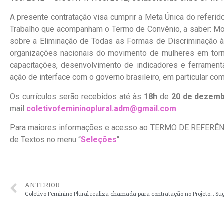
A presente contratação visa cumprir a Meta Única do referid
Trabalho que acompanham o Termo de Convênio, a saber: Mo
sobre a Eliminação de Todas as Formas de Discriminação à
organizações nacionais do movimento de mulheres em tor
capacitações, desenvolvimento de indicadores e ferrament
ação de interface com o governo brasileiro, em particular c
Os currículos serão recebidos até às
18h
de
20
de dezemb
mail
coletivofemininoplural.adm@gmail.com
.
Para maiores informações e acesso ao TERMO DE REFERÊNCI
de Textos no menu “
Seleções
“.
ANTERIOR
Coletivo Feminino Plural realiza chamada para contratação no Projeto Gênero, Componente Essencial na Atenção à Saúde Mental das Mulheres – Canoas/RS.