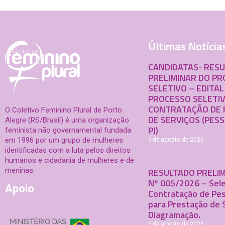
Últimas Notícia
CANDIDATAS- RES
PRELIMINAR DO P
SELETIVO – EDITAL
PROCESSO SELETI
CONTRATAÇÃO DE 
O Coletivo Feminino Plural de Porto
DE SERVIÇOS (PESS
Alegre (RS/Brasil) é uma organização
PJ)
feminista não governamental fundada
6 de agosto de 2026
em 1996 por um grupo de mulheres
identificadas com a luta pelos direitos
humanos e cidadania de mulheres e de
meninas.
RESULTADO PRELIM
Nº 005/2026 – Sele
Apoio
Contratação de Pes
para Prestação de 
Diagramação.
6 de agosto de 2026