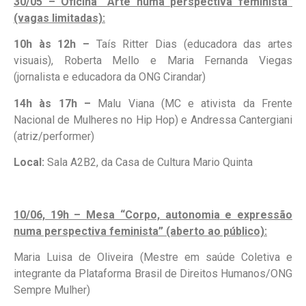
30/05 –
Oficina “Arte numa perspectiva feminista”
(vagas limitadas):
10h às 12h –
Taís Ritter Dias (educadora das artes
visuais), Roberta Mello e Maria Fernanda Viegas
(jornalista e educadora da ONG Cirandar)
14h às 17h –
Malu Viana (MC e ativista da Frente
Nacional de Mulheres no Hip Hop) e Andressa Cantergiani
(atriz/performer)
Local:
Sala A2B2, da Casa de Cultura Mario Quinta
10/06, 19h – Mesa “Corpo, autonomia
e expressão
numa perspectiva feminista” (aberto ao público):
Maria Luisa de Oliveira (Mestre em saúde Coletiva e
integrante da Plataforma Brasil de Direitos Humanos/ONG
Sempre Mulher)