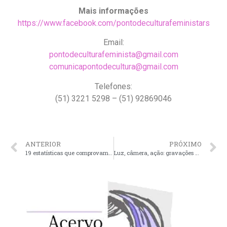
Mais informações
https://www.facebook.com/pontodeculturafeministars
Email:
pontodeculturafeminista@gmail.com
comunicapontodecultura@gmail.com
Telefones:
(51) 3221 5298 – (51) 92869046
ANTERIOR
PRÓXIMO
19 estatísticas que comprovam que doenças mentais são mais importantes do que você pensa
Luz, câmera, ação: gravações dos depoimentos para Documentário estão prontas, agora na segunda etapa de produção do vídeo