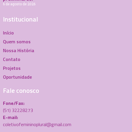
6 de agosto de 2026
Institucional
Início
Quem somos
Nossa História
Contato
Projetos
Oportunidade
Fale conosco
Fone/Fax:
(51) 32228273
E-mail:
coletivofemininoplural@gmail.com